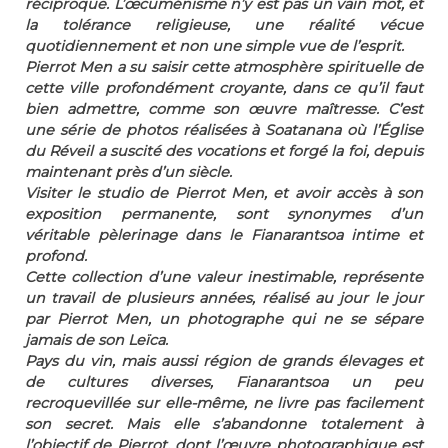
réciproque. L’œcuménisme n’y est pas un vain mot, et
la tolérance religieuse, une réalité vécue
quotidiennement et non une simple vue de l’esprit.
Pierrot Men a su saisir cette atmosphère spirituelle de
cette ville profondément croyante, dans ce qu’il faut
bien admettre, comme son œuvre maîtresse. C’est
une série de photos réalisées à Soatanana où l’Église
du Réveil a suscité des vocations et forgé la foi, depuis
maintenant près d’un siècle.
Visiter le studio de Pierrot Men, et avoir accès à son
exposition permanente, sont synonymes d’un
véritable pèlerinage dans le Fianarantsoa intime et
profond.
Cette collection d’une valeur inestimable, représente
un travail de plusieurs années, réalisé au jour le jour
par Pierrot Men, un photographe qui ne se sépare
jamais de son Leïca.
Pays du vin, mais aussi région de grands élevages et
de cultures diverses, Fianarantsoa un peu
recroquevillée sur elle-même, ne livre pas facilement
son secret. Mais elle s’abandonne totalement à
l’objectif de Pierrot, dont l’œuvre photographique est