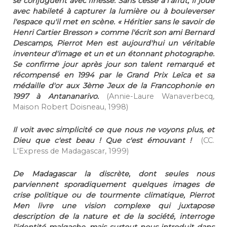
se conjuguent avec finesse. Sans cesse à l'affût, il joue
avec habileté à capturer la lumière ou à bouleverser
l'espace qu'il met en scène. « Héritier sans le savoir de
Henri Cartier Bresson » comme l'écrit son ami Bernard
Descamps, Pierrot Men est aujourd'hui un véritable
inventeur d'image et un et un étonnant photographe.
Se confirme jour après jour son talent remarqué et
récompensé en 1994 par le Grand Prix Leïca et sa
médaille d'or aux 3ème Jeux de la Francophonie en
1997 à Antananarivo.
(Annie-Laure Wanaverbecq,
Maison Robert Doisneau, 1998)
Il voit avec simplicité ce que nous ne voyons plus, et
Dieu que c'est beau ! Que c'est émouvant !
(CC.
L'Express de Madagascar, 1999)
De Madagascar la discrète, dont seules nous
parviennent sporadiquement quelques images de
crise politique ou de tourmente climatique, Pierrot
Men livre une vision complexe qui juxtapose
description de la nature et de la société, interroge