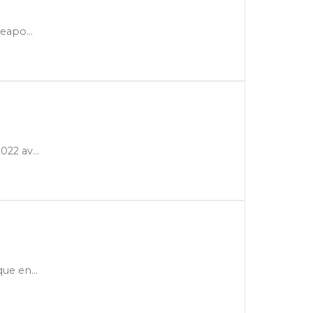
eapo...
22 av...
ue en...