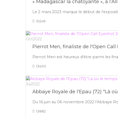
« Madagascar la chatoyante », à l’All
Le 2 mars 2023 marque le début de l'expositi
10249
31
Oct
2022
Pierrot Men, finaliste de l'Open Cal
Pierrot Men est heureux d'être parmi les fin
13400
16
Jui
2022
Abbaye Royale de l'Epau (72) "Là où 
Du 16 juin au 06 novembre 2022 l’Abbaye Roya
13882