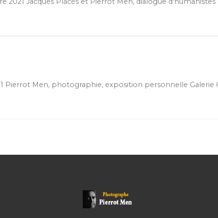
 2021 Jacques Placès et Pierrot Men, dialogue d'humanistes Ga
21 Pierrot Men, photographie, exposition personnelle Galerie 