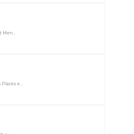
 Men...
lacès e...